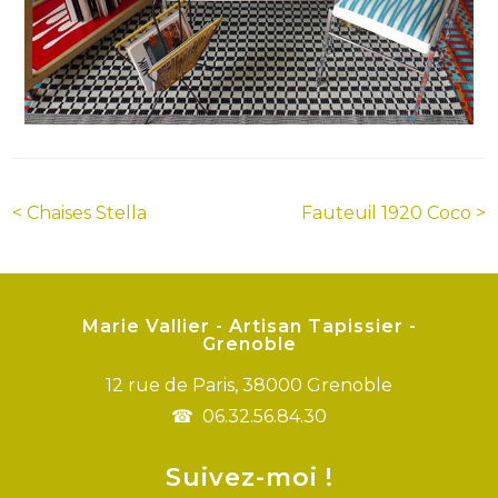
Navigation
<
Chaises Stella
Fauteuil 1920 Coco
>
de
l’article
Marie Vallier - Artisan Tapissier -
Grenoble
12 rue de Paris, 38000 Grenoble
06.32.56.84.30
Suivez-moi !