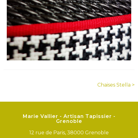
Navigation
Chaises Stella
>
de
l’article
Marie Vallier - Artisan Tapissier -
Grenoble
12 rue de Paris, 38000 Grenoble