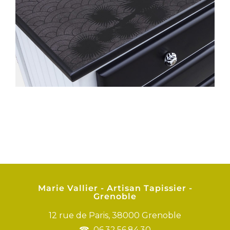
Marie Vallier - Artisan Tapissier -
Grenoble
12 rue de Paris, 38000 Grenoble
06.32.56.84.30